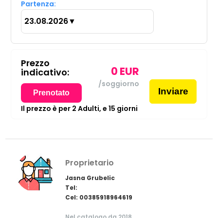
Partenza:
23.08.2026
▼
Prezzo
0
EUR
indicativo:
/soggiorno
Inviare
Prenotato
Il prezzo è per
2
Adulti,
e
15
giorni
Proprietario
Jasna Grubelic
Tel:
Cel: 00385918964619
Nel catalogo da 2018.