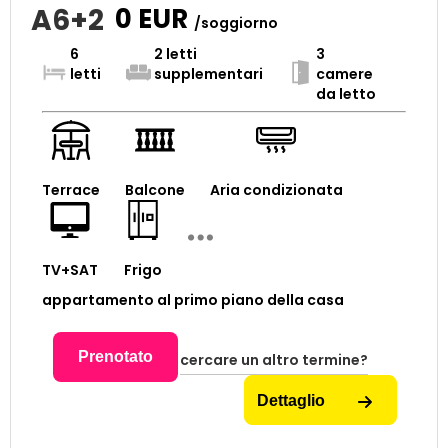
A6+2
0
EUR
/soggiorno
6
2 letti
3
letti
supplementari
camere
da letto
Terrace
Balcone
Aria condizionata
TV+SAT
Frigo
appartamento al primo piano della casa
Prenotato
cercare un altro termine?
Dettaglio